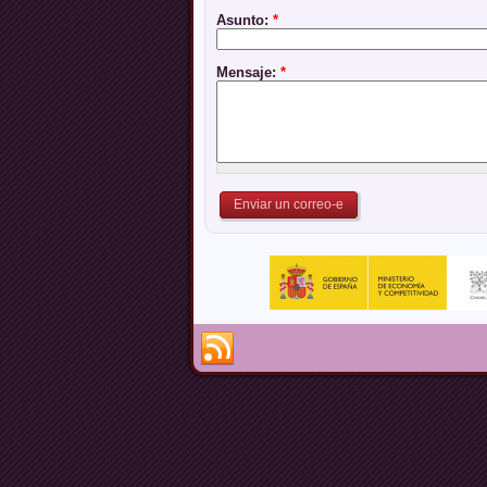
Asunto:
*
Mensaje:
*