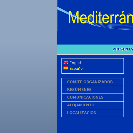
PRESENTA
English
Español
COMITÉ ORGANIZADOR
RESÚMENES
COMUNICACIONES
ALOJAMIENTO
LOCALIZACIÓN