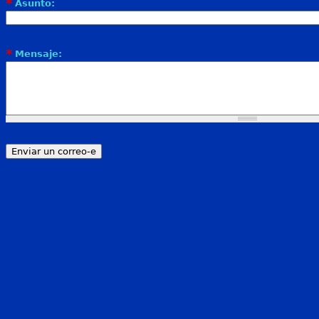
*
Asunto:
*
Mensaje: